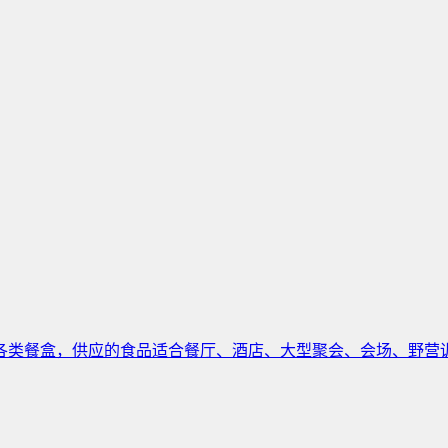
类餐盒，供应的食品适合餐厅、酒店、大型聚会、会场、野营训练