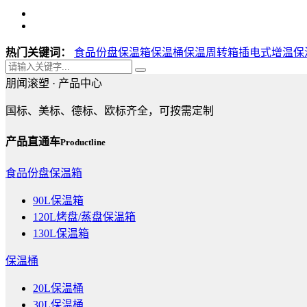
热门关键词：
食品份盘保温箱
保温桶
保温周转箱
插电式增温保
朋闻滚塑 ·
产品中心
国标、美标、德标、欧标齐全，可按需定制
产品直通车
Productline
食品份盘保温箱
90L保温箱
120L烤盘/蒸盘保温箱
130L保温箱
保温桶
20L保温桶
30L保温桶